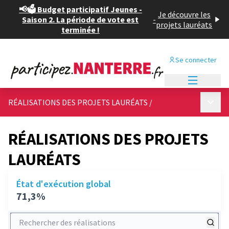
📢🗳️ Budget participatif Jeunes -
Je découvre les
Saison 2. La période de vote est
-
projets lauréats
terminée !
Se connecter
Menu princi
Menu p
RÉALISATIONS DES PROJETS LAURÉATS
/
RÉALISATIONS DES PROJETS
LAURÉATS
État d'exécution global
71,3%
Rechercher des réalisations