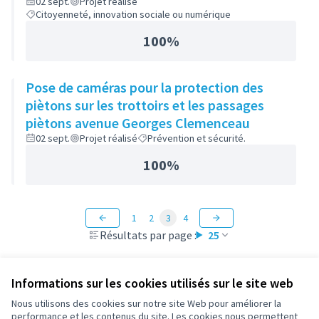
02 sept.
Projet réalisé
Citoyenneté, innovation sociale ou numérique
100%
Pose de caméras pour la protection des
piètons sur les trottoirs et les passages
piètons avenue Georges Clemenceau
02 sept.
Projet réalisé
Prévention et sécurité.
100%
1
2
3
4
Résultats par page :
25
Informations sur les cookies utilisés sur le site web
Nous utilisons des cookies sur notre site Web pour améliorer la
Conditions d'utilisation
performance et les contenus du site. Les cookies nous permettent