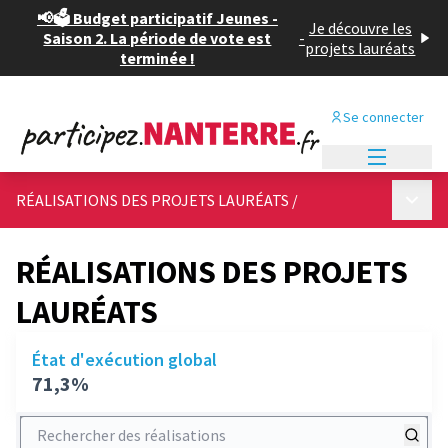
📢🗳️ Budget participatif Jeunes -
Je découvre les
Saison 2. La période de vote est
-
projets lauréats
terminée !
Se connecter
Menu princi
Menu p
RÉALISATIONS DES PROJETS LAURÉATS
/
RÉALISATIONS DES PROJETS
LAURÉATS
État d'exécution global
71,3%
Rechercher des réalisations