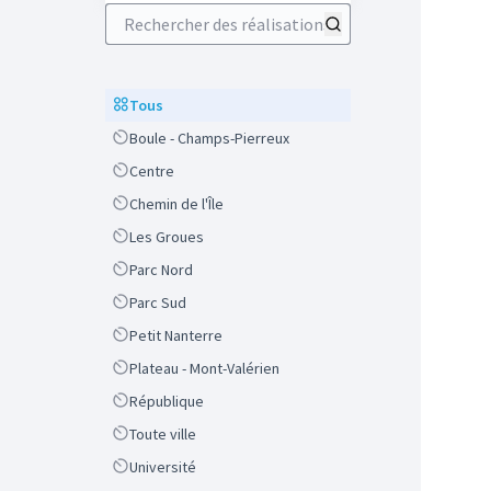
Rechercher des réalisations
Scope
Tous
Scope
Boule - Champs-Pierreux
Scope
Centre
Scope
Chemin de l'Île
Scope
Les Groues
Scope
Parc Nord
Scope
Parc Sud
Scope
Petit Nanterre
Scope
Plateau - Mont-Valérien
Scope
République
Scope
Toute ville
Scope
Université