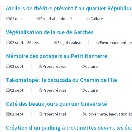
Ateliers de théâtre préventif au quartier Républiq
02 oct.
Projet abandonné
Culture
Végétalisation de la rue de Garches
02 sept. - 26 fév.
Projet réalisé
Environnement, es
Mémoire des potagers au Petit Nanterre
02 sept.
Projet réalisé
Culture
Takomatopé : la batucada du Chemin de l’Ile
02 sept.
Projet réalisé
Culture
Café des beaux jours quartier Université
02 sept.
Projet réalisé
Citoyenneté, innovation s
Création d'un parking à trottinettes devant les éc