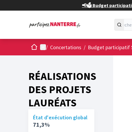
📢🗳️ Budget participati
Accueil
Menu principal
/
Concertations
/
Budget participatif 
RÉALISATIONS
DES PROJETS
LAURÉATS
État d'exécution global
71,3%