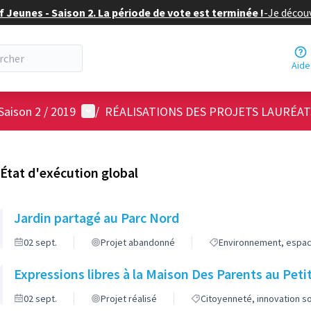
f Jeunes - Saison 2. La période de vote est terminée !
-
Je découv
Aide
Menu utilisateur
Saison 2 / 2019
/
RÉALISATIONS DES PROJETS LAURÉAT
État d'exécution global
Jardin partagé au Parc Nord
02 sept.
Projet abandonné
Environnement, espace
Expressions libres à la Maison Des Parents au Peti
02 sept.
Projet réalisé
Citoyenneté, innovation s