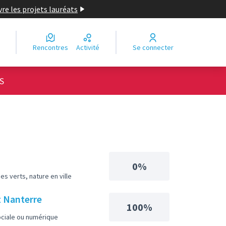
re les projets lauréats
Rencontres
Activité
Se connecter
S
0%
s verts, nature en ville
t Nanterre
100%
ociale ou numérique