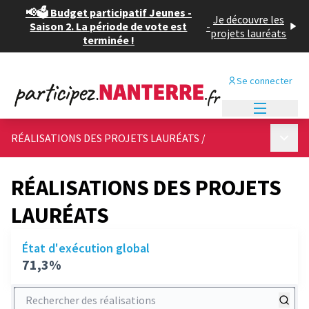
📢🗳️ Budget participatif Jeunes -
Je découvre les
Saison 2. La période de vote est
-
projets lauréats
terminée !
Se connecter
Menu princi
Menu p
RÉALISATIONS DES PROJETS LAURÉATS
/
RÉALISATIONS DES PROJETS
LAURÉATS
État d'exécution global
71,3%
Rechercher des réalisations