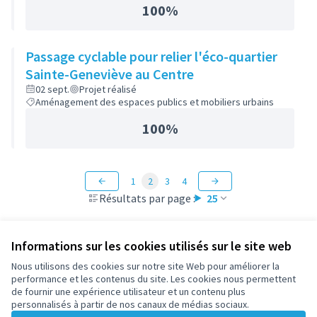
100%
Passage cyclable pour relier l'éco-quartier
Sainte-Geneviève au Centre
02 sept.
Projet réalisé
Aménagement des espaces publics et mobiliers urbains
100%
1
2
3
4
Résultats par page :
25
Informations sur les cookies utilisés sur le site web
Nous utilisons des cookies sur notre site Web pour améliorer la
Conditions d'utilisation
performance et les contenus du site. Les cookies nous permettent
Paramètres des cookies
de fournir une expérience utilisateur et un contenu plus
participez.nanterre.fr sur X
participez.nanterre.fr sur Facebook
participez.nanterre.fr sur Instagram
participez.nanterre.fr sur YouTube
participez.nanterre.fr sur GitHub
personnalisés à partir de nos canaux de médias sociaux.
(Lien externe)
(Lien externe)
(Lien externe)
(Lien externe)
(Lien externe)