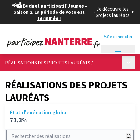
📢🗳️ Budget participatif Jeunes -
Je découvre les
Saison 2. La période de vote est
-
projets lauréats
terminée !
Se connecter
Menu princi
Menu p
RÉALISATIONS DES PROJETS LAURÉATS
/
RÉALISATIONS DES PROJETS
LAURÉATS
État d'exécution global
71,3%
Rechercher des réalisations