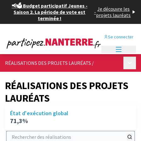
📢🗳️ Budget participatif Jeunes -
Je découvre les
Saison 2. La période de vote est
-
projets lauréats
terminée !
Se connecter
Menu princi
Menu p
RÉALISATIONS DES PROJETS LAURÉATS
/
RÉALISATIONS DES PROJETS
LAURÉATS
État d'exécution global
71,3%
Rechercher des réalisations