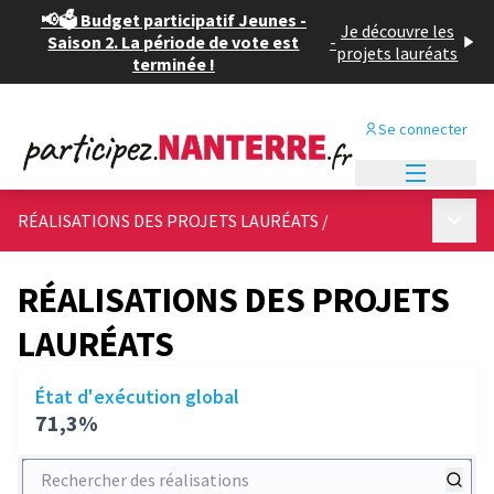
📢🗳️ Budget participatif Jeunes -
Je découvre les
Saison 2. La période de vote est
-
projets lauréats
terminée !
Se connecter
Menu princi
Menu p
RÉALISATIONS DES PROJETS LAURÉATS
/
RÉALISATIONS DES PROJETS
LAURÉATS
État d'exécution global
71,3%
Rechercher des réalisations