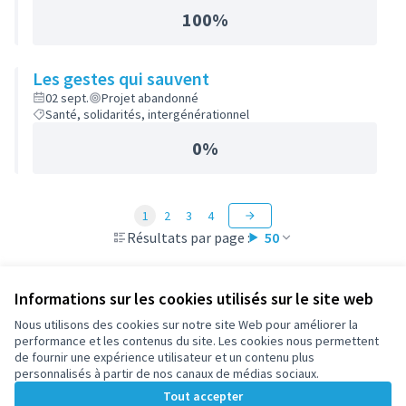
100%
Les gestes qui sauvent
02 sept.
Projet abandonné
Santé, solidarités, intergénérationnel
0%
1
2
3
4
Résultats par page :
50
Informations sur les cookies utilisés sur le site web
Nous utilisons des cookies sur notre site Web pour améliorer la
Conditions d'utilisation
performance et les contenus du site. Les cookies nous permettent
Paramètres des cookies
de fournir une expérience utilisateur et un contenu plus
participez.nanterre.fr sur X
participez.nanterre.fr sur Facebook
participez.nanterre.fr sur Instagram
participez.nanterre.fr sur YouTube
participez.nanterre.fr sur GitHub
personnalisés à partir de nos canaux de médias sociaux.
(Lien externe)
(Lien externe)
(Lien externe)
(Lien externe)
(Lien externe)
Tout accepter