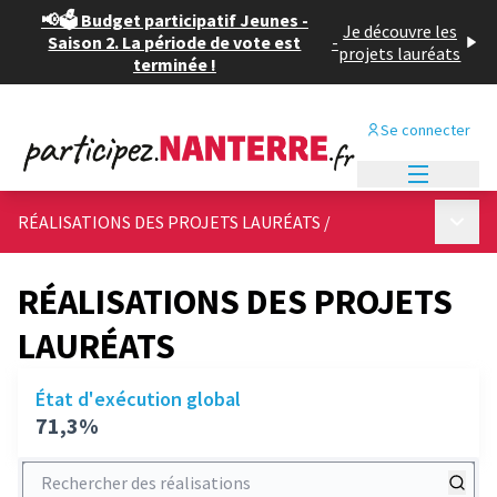
📢🗳️ Budget participatif Jeunes -
Je découvre les
Saison 2. La période de vote est
-
projets lauréats
terminée !
Se connecter
Menu princi
Menu p
RÉALISATIONS DES PROJETS LAURÉATS
/
RÉALISATIONS DES PROJETS
LAURÉATS
État d'exécution global
71,3%
Rechercher des réalisations