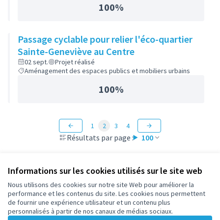
100%
Passage cyclable pour relier l'éco-quartier
Sainte-Geneviève au Centre
02 sept.
Projet réalisé
Aménagement des espaces publics et mobiliers urbains
100%
1
2
3
4
Résultats par page :
100
Informations sur les cookies utilisés sur le site web
Nous utilisons des cookies sur notre site Web pour améliorer la
Conditions d'utilisation
performance et les contenus du site. Les cookies nous permettent
Paramètres des cookies
de fournir une expérience utilisateur et un contenu plus
participez.nanterre.fr sur X
participez.nanterre.fr sur Facebook
participez.nanterre.fr sur Instagram
participez.nanterre.fr sur YouTube
participez.nanterre.fr sur GitHub
personnalisés à partir de nos canaux de médias sociaux.
(Lien externe)
(Lien externe)
(Lien externe)
(Lien externe)
(Lien externe)