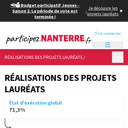
📢🗳️ Budget participatif Jeunes -
Je découvre les
Saison 2. La période de vote est
-
projets lauréats
terminée !
Se connecter
Menu princi
Menu p
RÉALISATIONS DES PROJETS LAURÉATS
/
RÉALISATIONS DES PROJETS
LAURÉATS
État d'exécution global
71,3%