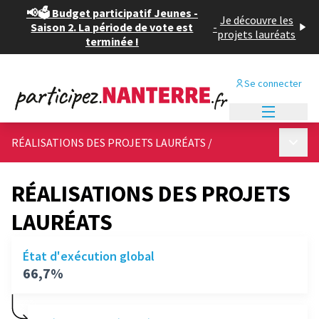
📢🗳️ Budget participatif Jeunes -
Je découvre les
Saison 2. La période de vote est
-
projets lauréats
terminée !
Se connecter
Menu princi
Menu p
RÉALISATIONS DES PROJETS LAURÉATS
/
RÉALISATIONS DES PROJETS
LAURÉATS
État d'exécution global
66,7%