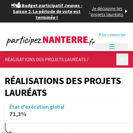
📢🗳️ Budget participatif Jeunes -
Je découvre les
Saison 2. La période de vote est
-
projets lauréats
terminée !
Se connecter
Menu princi
Menu p
RÉALISATIONS DES PROJETS LAURÉATS
/
RÉALISATIONS DES PROJETS
LAURÉATS
État d'exécution global
71,3%