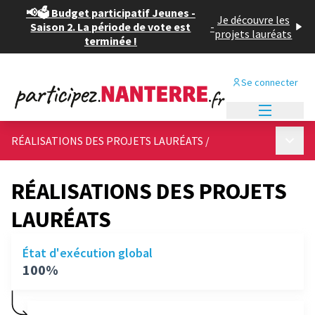
📢🗳️ Budget participatif Jeunes -
Je découvre les
Saison 2. La période de vote est
-
projets lauréats
terminée !
Se connecter
Menu princi
Menu p
RÉALISATIONS DES PROJETS LAURÉATS
/
RÉALISATIONS DES PROJETS
LAURÉATS
État d'exécution global
100%