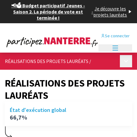
📢🗳️ Budget participatif Jeunes -
Je découvre les
Saison 2. La période de vote est
-
projets lauréats
terminée !
Se connecter
Menu princi
Menu p
RÉALISATIONS DES PROJETS LAURÉATS
/
RÉALISATIONS DES PROJETS
LAURÉATS
État d'exécution global
66,7%