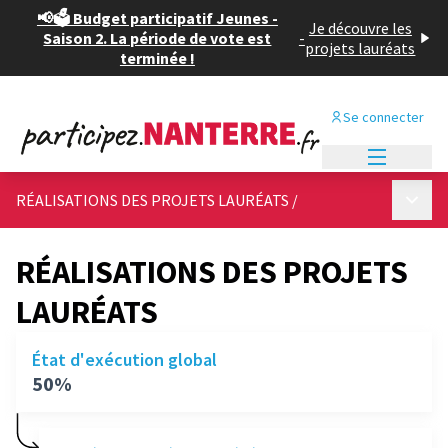
📢🗳️ Budget participatif Jeunes -
Je découvre les
Saison 2. La période de vote est
-
projets lauréats
terminée !
Se connecter
Menu princi
Menu p
RÉALISATIONS DES PROJETS LAURÉATS
/
RÉALISATIONS DES PROJETS
LAURÉATS
État d'exécution global
50%