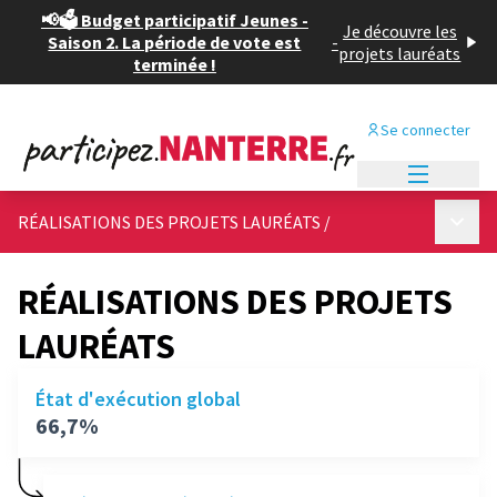
📢🗳️ Budget participatif Jeunes -
Je découvre les
Saison 2. La période de vote est
-
projets lauréats
terminée !
Se connecter
Menu princi
Menu p
RÉALISATIONS DES PROJETS LAURÉATS
/
RÉALISATIONS DES PROJETS
LAURÉATS
État d'exécution global
66,7%