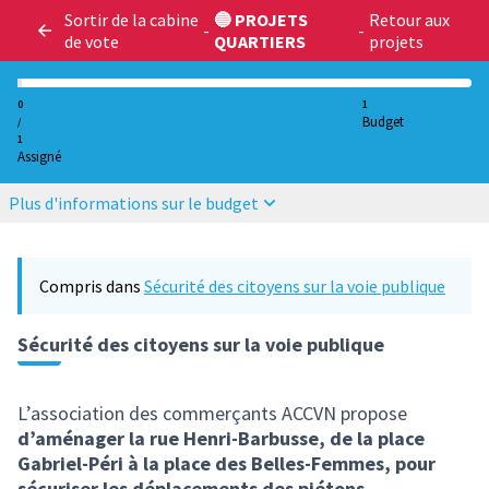
Sortir de la cabine
🔵 PROJETS
Retour aux
-
-
de vote
QUARTIERS
projets
0
1
Budget
/
1
Assigné
Plus d'informations sur le budget
Compris dans
Sécurité des citoyens sur la voie publique
Sécurité des citoyens sur la voie publique
L’association des commerçants ACCVN propose
d’aménager la rue Henri-Barbusse, de la place
Gabriel-Péri à la place des Belles-Femmes, pour
sécuriser les déplacements des piétons.