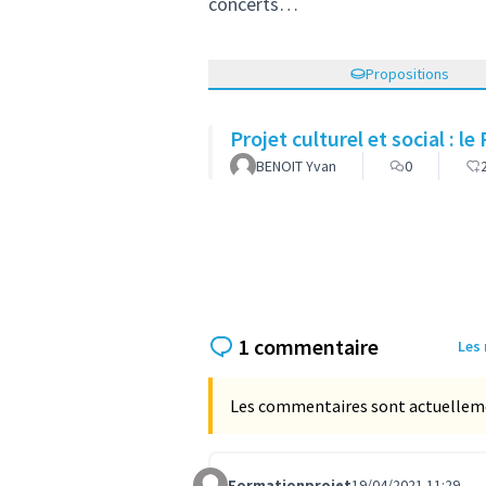
concerts…
Propositions
Projet culturel et social : l
BENOIT Yvan
0
1 commentaire
Les
Les commentaires sont actuellement
Formationprojet
19/04/2021 11:29