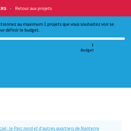
ERS
-
Retour aux projets
ectionnez au maximum 1 projets que vous souhaitez voir se
ur définir le budget.
1
Budget
cial : le Parc nord et d'autres quartiers de Nanterre