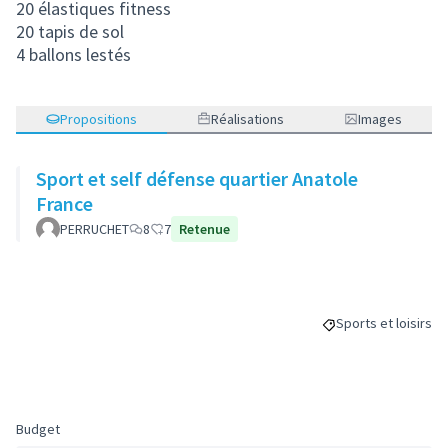
20 élastiques fitness
20 tapis de sol
4 ballons lestés
Propositions
Réalisations
Images
Sport et self défense quartier Anatole
France
PERRUCHET
8
7
Retenue
Sports et loisirs
Filtrer les résultat
Budget