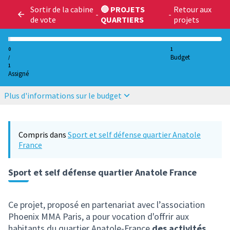
Sortir de la cabine
🔵 PROJETS
Retour aux
-
-
de vote
QUARTIERS
projets
0
1
Budget
/
1
Assigné
Plus d'informations sur le budget
Compris dans
Sport et self défense quartier Anatole
France
Sport et self défense quartier Anatole France
Ce projet, proposé en partenariat avec l’association
Phoenix MMA Paris, a pour vocation d'offrir aux
habitants du quartier Anatole-France
des activités