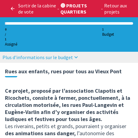
Sortir de la cabine
🔵 PROJETS
Retour aux
-
-
de vote
QUARTIERS
projets
0
1
Budget
/
1
Assigné
Plus d'informations sur le budget
Rues aux enfants, rues pour tous au Vieux Pont
Ce projet, proposé par l’association Clapotis et
Ricochets, consiste à fermer, ponctuellement, à la
circulation motorisée, les rues Paul-Langevin et
Eugène-Varlin afin d’y organiser des activités
ludiques et festives pour tous les âges.
Les riverains, petits et grands, pourraient y organiser
des animations sans danger,
l’autonomie des