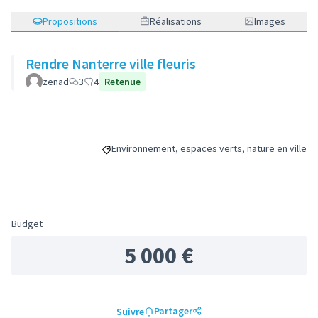
Propositions
Réalisations
Images
Rendre Nanterre ville fleuris
zenad
3
4
Retenue
Environnement, espaces verts, nature en ville
Filtrer les résultats de la catégorie : Environnem
Budget
5 000 €
Partager
Suivre