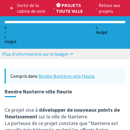
Sortir de la
🔴 PROJETS
Retour aux
-
-
cabine de vote
TOUTE VILLE
projets
0
1
Budget
/
1
Assigné
Plus d'informations sur le budget
Compris dans
Rendre Nanterre ville fleuris
Rendre Nanterre ville fleurie
Ce projet vise à
développer de nouveaux points de
fleurissement
sur la ville de Nanterre.
La porteuse de ce projet constate que "Nanterre est
une ville très bétonnée, malgré les efforts faites