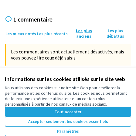
1 commentaire
Les plus
Les plus
Les mieux notés
Les plus récents
anciens
débattus
Les commentaires sont actuellement désactivés, mais
vous pouvez lire ceux déjà saisis.
Informations sur les cookies utilisés sur le site web
Martinet
09/05/2021 11:57
…
Commentaire 511
Nous utilisons des cookies sur notre site Web pour améliorer la
il ne faudrait pas oublier des espaces fleuries dans les
performance et les contenus du site. Les cookies nous permettent
cités HLM. Toutes les avenues de la ville pour le bien
de fournir une expérience utilisateur et un contenu plus
être de tous ...!!
personnalisés à partir de nos canaux de médias sociaux.
Tout accepter
0
0
Accepter seulement les cookies essentiels
Paramètres
Référence : participez.nanterre.fr-PROJ-2021-02-85