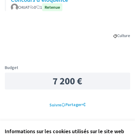
CHUAT
0
1
Retenue
Culture
Filtrer le
Budget
7 200 €
Partager
Suivre
0 commentaire
Informations sur les cookies utilisés sur le site web