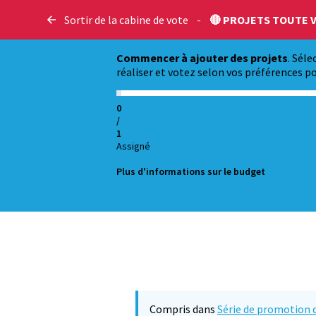
Sortir de la cabine de vote
-
🔴 PROJETS TOUTE V
Commencer à ajouter des projets
. Sél
réaliser et votez selon vos préférences po
0
/
1
Assigné
Plus d'informations sur le budget
Compris dans
Série de promotion d