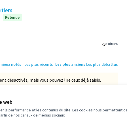
rtiers
Retenue
Culture
Filtrer les r
 mieux notés
Les plus récents
Les plus anciens
Les plus débattus
 désactivés, mais vous pouvez lire ceux déjà saisis.
te web
 participez.nanterre.fr-PROJ-2021-04-95
rer la performance et les contenus du site. Les cookies nous permettent de
partir de nos canaux de médias sociaux.