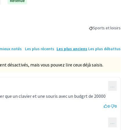
Retenue
Sports et loisirs
Filtrer les résultats d
 mieux notés
Les plus récents
Les plus anciens
Les plus débattus
 désactivés, mais vous pouvez lire ceux déjà saisis.
…
er que un clavier et une souris avec un budgrt de 20000
0
0
…
mmentaire 481)