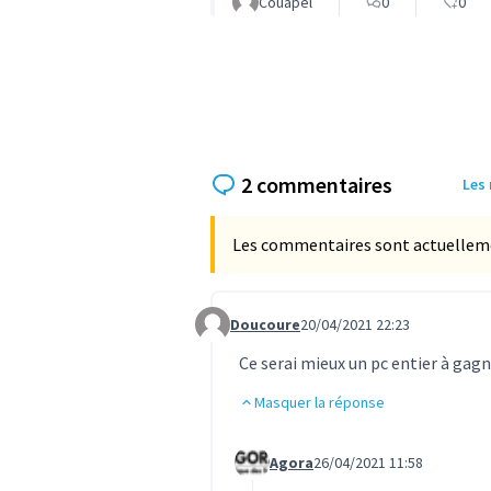
Couapel
0
0
2 commentaires
Les
Les commentaires sont actuellement
Doucoure
20/04/2021 22:23
Commentaire 481
Ce serai mieux un pc entier à gagn
Masquer la réponse
Agora
26/04/2021 11:58
Commentaire 486 (réponse au co