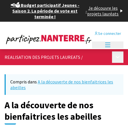
📢🗳️ Budget participatif Jeunes -
Je découvre les
Saison 2. La période de vote est
-
projets lauréats
terminée !
Se connecter
Menu princi
Menu p
REALISATION DES PROJETS LAUREATS
/
Compris dans
A la découverte de nos bienfaitrices les
abeilles
A la découverte de nos
bienfaitrices les abeilles