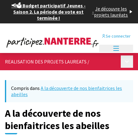
📢🗳️ Budget participatif Jeunes -
Je découvre les
Saison 2. La période de vote est
-
projets lauréats
terminée !
Se connecter
Menu princi
Menu p
REALISATION DES PROJETS LAUREATS
/
Compris dans
A la découverte de nos bienfaitrices les
abeilles
A la découverte de nos
bienfaitrices les abeilles