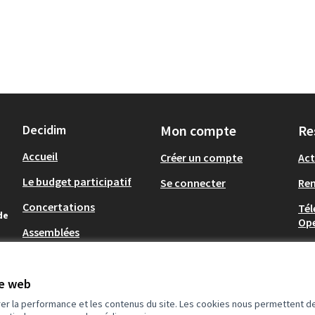
Decidim
Mon compte
Re
Accueil
Créer un compte
Act
Le budget participatif
Se connecter
Re
Concertations
Tél
de
Op
Assemblées
.
te web
rer la performance et les contenus du site. Les cookies nous permettent de