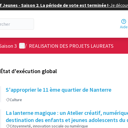
f Jeunes - Saison 2. La période de vote est terminée !
-
Je découv
Aide
Menu utilisateur
Saison 3
/
REALISATION DES PROJETS LAUREATS
État d'exécution global
S'approprier le 11 ème quartier de Nanterre
Culture
La lanterne magique : un Atelier créatif, numériqu
destination des enfants et jeunes adolescents du 
Citoyenneté, innovation sociale ou numérique