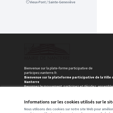
Scope
Vieux-Pont / Sainte-Geneviève
Bienvenue sur la plate-forme participative de
participez.nanterre.fr.
Bienvenue sur la plateforme participative de la Ville 
Nanterre
Rejoignez le mouvement, participez et décidez, ensemble
Informations sur les cookies utilisés sur le si
Nous utilisons des cookies sur notre site Web pour amélio
Conditions d'utilisation
Paramètres des cookies