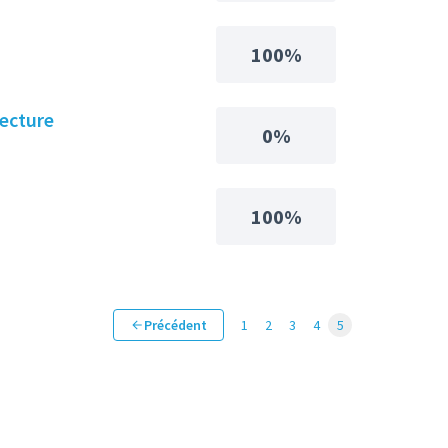
100%
fecture
0%
100%
Précédent
1
2
3
4
5