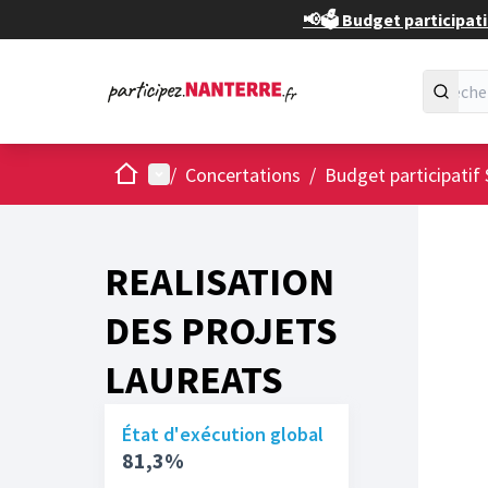
📢🗳️ Budget participati
Accueil
Menu principal
/
Concertations
/
Budget participatif 
REALISATION
DES PROJETS
LAUREATS
État d'exécution global
81,3%