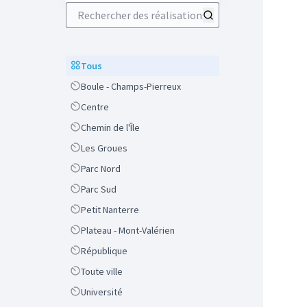
Rechercher des réalisations
Scope
Tous
Scope
Boule - Champs-Pierreux
Scope
Centre
Scope
Chemin de l'Île
Scope
Les Groues
Scope
Parc Nord
Scope
Parc Sud
Scope
Petit Nanterre
Scope
Plateau - Mont-Valérien
Scope
République
Scope
Toute ville
Scope
Université