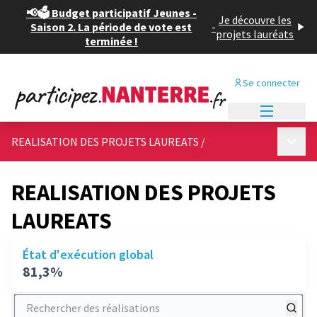
📢🗳️ Budget participatif Jeunes -
Je découvre les
Saison 2. La période de vote est
-
projets lauréats
terminée !
Se connecter
Menu princi
Menu p
REALISATION DES PROJETS LAUREATS
/
REALISATION DES PROJETS
LAUREATS
État d'exécution global
81,3%
Rechercher des réalisations