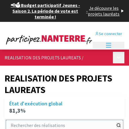
📢🗳️ Budget participatif Jeunes -
Je découvre les
Saison 2. La période de vote est
-
projets lauréats
terminée !
Se connecter
Menu princi
Menu p
REALISATION DES PROJETS LAUREATS
/
REALISATION DES PROJETS
LAUREATS
État d'exécution global
81,3%
Rechercher des réalisations