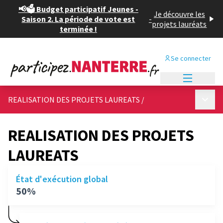
📢🗳️ Budget participatif Jeunes -
Je découvre les
Saison 2. La période de vote est
-
projets lauréats
terminée !
Se connecter
Menu princi
Menu p
REALISATION DES PROJETS LAUREATS
/
REALISATION DES PROJETS
LAUREATS
État d'exécution global
50%