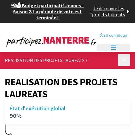
📢🗳️ Budget participatif Jeunes -
Je découvre les
Saison 2. La période de vote est
-
projets lauréats
terminée !
Se connecter
Menu princi
Menu p
REALISATION DES PROJETS LAUREATS
/
REALISATION DES PROJETS
LAUREATS
État d'exécution global
90%