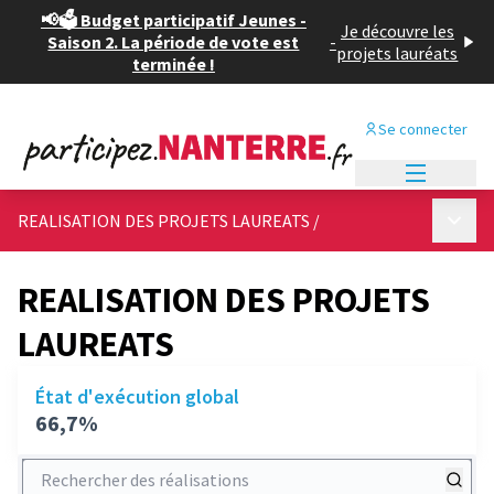
📢🗳️ Budget participatif Jeunes -
Je découvre les
Saison 2. La période de vote est
-
projets lauréats
terminée !
Se connecter
Menu princi
Menu p
REALISATION DES PROJETS LAUREATS
/
REALISATION DES PROJETS
LAUREATS
État d'exécution global
66,7%
Rechercher des réalisations