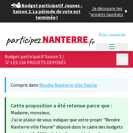
📢🗳️ Budget participatif Jeunes -
Je découvre les
Saison 2. La période de vote est
-
projets lauréats
terminée !
Se connecter
Menu princi
Budget participatif Saison 3
/
Menu p
💡 LES 116 PROJETS DEPOSÉS
Compris dans
Rendre Nanterre ville fleurie
Cette proposition a été retenue parce que :
Madame, monsieur,
J’ai le plaisir de vous indiquer que votre projet "Rendre
Nanterre ville fleurie" déposé dans le cadre des budgets