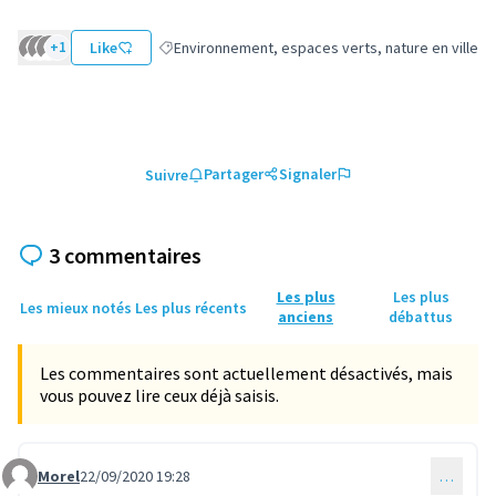
+1
Like
Environnement, espaces verts, nature en ville
Filtrer les résultats de la catégorie : Environnemen
Partager
Signaler
Suivre
3 commentaires
Les plus
Les plus
Les mieux notés
Les plus récents
anciens
débattus
Les commentaires sont actuellement désactivés, mais
vous pouvez lire ceux déjà saisis.
Morel
22/09/2020 19:28
…
Commentaire 379