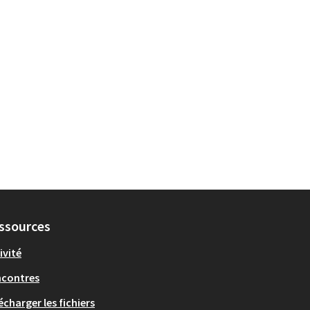
ssources
ivité
ncontres
écharger les fichiers