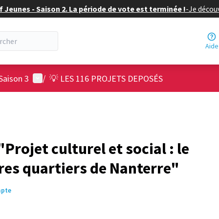
f Jeunes - Saison 2. La période de vote est terminée !
-
Je découv
Aide
Menu utilisateur
Saison 3
/
💡 LES 116 PROJETS DEPOSÉS
rojet culturel et social : le
res quartiers de Nanterre"
mpte