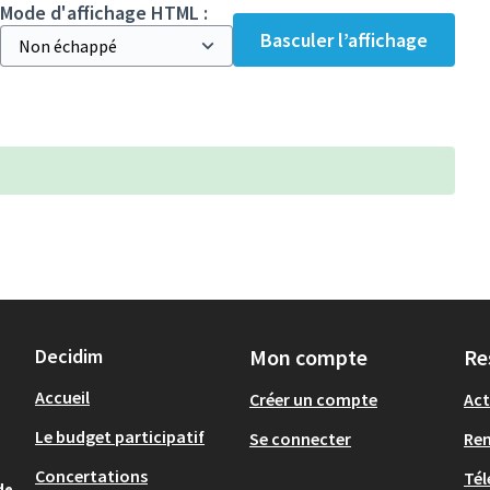
Mode d'affichage HTML :
Basculer l’affichage
Decidim
Mon compte
Re
Accueil
Créer un compte
Act
Le budget participatif
Se connecter
Re
Concertations
Tél
de