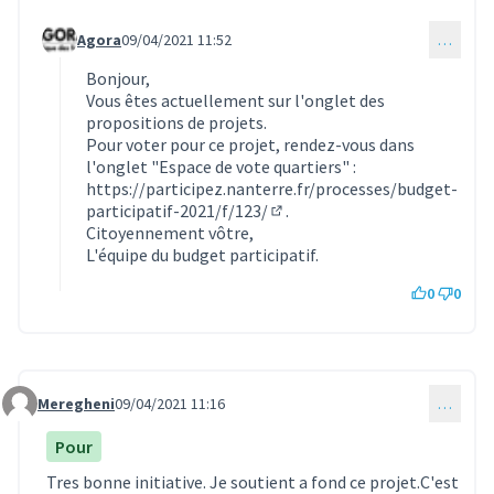
Agora
09/04/2021 11:52
…
Commentaire 466 (réponse au commentaire 460)
Bonjour,
Vous êtes actuellement sur l'onglet des
propositions de projets.
Pour voter pour ce projet, rendez-vous dans
l'onglet "Espace de vote quartiers" :
https://participez.nanterre.fr/processes/budget-
participatif-2021/f/123/
.
(S'ouvre dans un nouvel ongle
Citoyennement vôtre,
L'équipe du budget participatif.
0
0
Meregheni
09/04/2021 11:16
…
Commentaire 461
Pour
Tres bonne initiative. Je soutient a fond ce projet.C'est