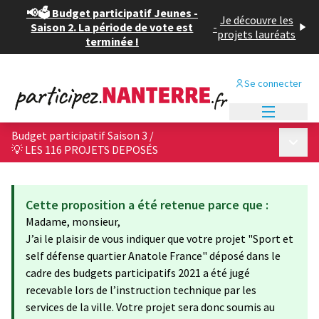
📢🗳️ Budget participatif Jeunes -
Je découvre les
Saison 2. La période de vote est
-
projets lauréats
terminée !
Se connecter
Menu princi
Budget participatif Saison 3
/
Menu p
💡 LES 116 PROJETS DEPOSÉS
Cette proposition a été retenue parce que :
Madame, monsieur,
J’ai le plaisir de vous indiquer que votre projet "Sport et
self défense quartier Anatole France" déposé dans le
cadre des budgets participatifs 2021 a été jugé
recevable lors de l’instruction technique par les
services de la ville. Votre projet sera donc soumis au