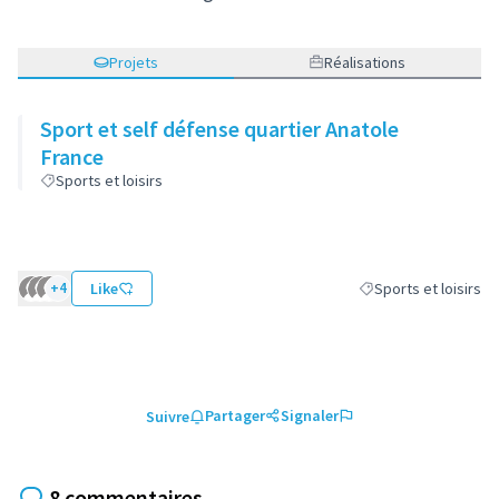
Projets
Réalisations
Sport et self défense quartier Anatole
France
Sports et loisirs
+4
Like
Sports et loisirs
Filtrer les résultats d
Partager
Signaler
Suivre
8 commentaires