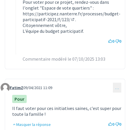
Pour voter pour ce projet, rendez-vous dans
l'onglet "Espace de vote quartiers" :
https://participez.nanterre.fr/processes/budget-
participatif-2021/f/123/
.
(S'ouvre dans un nouvel ongle
Citoyennement vôtre,
L'équipe du budget participatif.
0
0
Commentaire modéré le 07/10/2025 13:03
FatimZ
09/04/2021 11:09
…
Commentaire 460
Pour
Il faut voter pour ces initiatives saines, c'est super pour
toute la famille !
0
0
Masquer la réponse