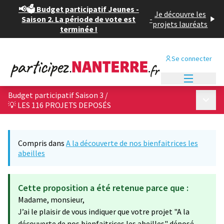
📢🗳️ Budget participatif Jeunes -
Je découvre les
Saison 2. La période de vote est
-
projets lauréats
terminée !
Se connecter
Menu princi
Budget participatif Saison 3
/
Menu p
💡 LES 116 PROJETS DEPOSÉS
Compris dans
A la découverte de nos bienfaitrices les
abeilles
Cette proposition a été retenue parce que :
Madame, monsieur,
J’ai le plaisir de vous indiquer que votre projet "A la
découverte de nos bienfaitrices les abeilles" déposé