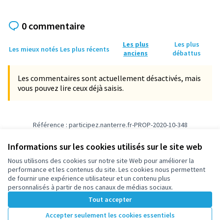
0 commentaire
Les plus
Les plus
Les mieux notés
Les plus récents
anciens
débattus
Les commentaires sont actuellement désactivés, mais
vous pouvez lire ceux déjà saisis.
Référence : participez.nanterre.fr-PROP-2020-10-348
Vérifiez l'empreinte numérique
Informations sur les cookies utilisés sur le site web
Nous utilisons des cookies sur notre site Web pour améliorer la
Conditions d'utilisation
performance et les contenus du site. Les cookies nous permettent
Paramètres des cookies
de fournir une expérience utilisateur et un contenu plus
participez.nanterre.fr sur X
participez.nanterre.fr sur Facebook
participez.nanterre.fr sur Instagram
participez.nanterre.fr sur YouTube
participez.nanterre.fr sur GitHub
personnalisés à partir de nos canaux de médias sociaux.
(Lien externe)
(Lien externe)
(Lien externe)
(Lien externe)
(Lien externe)
Tout accepter
Accepter seulement les cookies essentiels