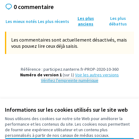
0 commentaire
Les plus
Les plus
Les mieux notés
Les plus récents
anciens
débattus
Les commentaires sont actuellement désactivés, mais
vous pouvez lire ceux déjà saisis.
Référence : participez.nanterre.fr-PROP-2020-10-360
Numéro de version 1
(sur 1)
voir les autres versions
Vérifiez l'empreinte numérique
Informations sur les cookies utilisés sur le site web
Nous utilisons des cookies sur notre site Web pour améliorer la
Conditions d'utilisation
performance et les contenus du site. Les cookies nous permettent
Paramètres des cookies
de fournir une expérience utilisateur et un contenu plus
participez.nanterre.fr sur X
participez.nanterre.fr sur Facebook
participez.nanterre.fr sur Instagram
participez.nanterre.fr sur YouTube
participez.nanterre.fr sur GitHub
personnalisés à partir de nos canaux de médias sociaux.