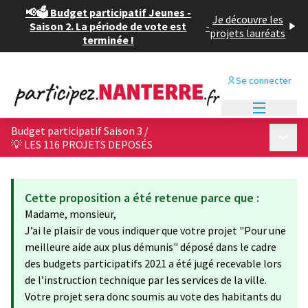
📢🗳️ Budget participatif Jeunes -
Je découvre les
Saison 2. La période de vote est
-
projets lauréats
terminée !
Se connecter
Menu princi
Budget participatif Saison 3
/
Menu p
💡 LES 116 PROJETS DEPOSÉS
Cette proposition a été retenue parce que :
Madame, monsieur,
J’ai le plaisir de vous indiquer que votre projet "Pour une
meilleure aide aux plus démunis" déposé dans le cadre
des budgets participatifs 2021 a été jugé recevable lors
de l’instruction technique par les services de la ville.
Votre projet sera donc soumis au vote des habitants du