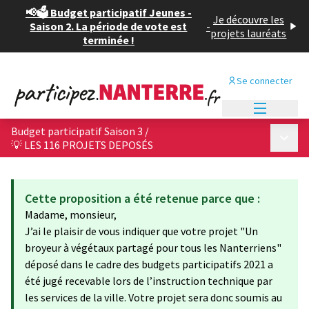
📢🗳️ Budget participatif Jeunes -
Je découvre les
Saison 2. La période de vote est
-
projets lauréats
terminée !
Se connecter
Menu princi
Budget participatif Saison 3
/
Menu p
💡 LES 116 PROJETS DEPOSÉS
Cette proposition a été retenue parce que :
Madame, monsieur,
J’ai le plaisir de vous indiquer que votre projet "Un
broyeur à végétaux partagé pour tous les Nanterriens"
déposé dans le cadre des budgets participatifs 2021 a
été jugé recevable lors de l’instruction technique par
les services de la ville. Votre projet sera donc soumis au