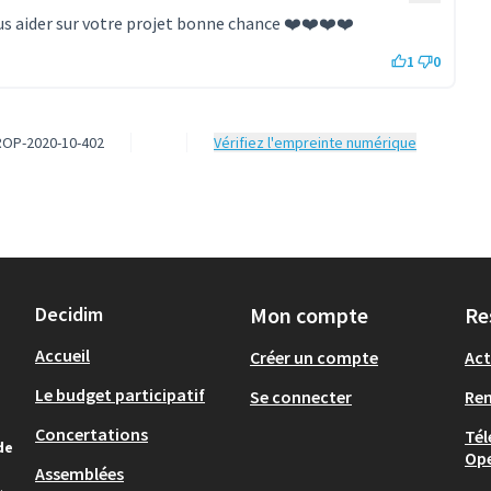
ous aider sur votre projet bonne chance ❤️❤️❤️❤️
1
0
PROP-2020-10-402
Vérifiez l'empreinte numérique
Decidim
Mon compte
Re
Accueil
Créer un compte
Act
Le budget participatif
Se connecter
Re
Concertations
Tél
de
Op
Assemblées
.