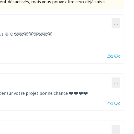
 désactivés, mais vous pouvez lire ceux déjà saisis.
…
vous ☺️☺️🤓🤓🤓🤓🤓🤓🤓🤓
1
0
…
ider sur votre projet bonne chance ❤️❤️❤️❤️
1
0
…