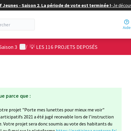
f Jeunes - Saison 2. La période de vote est terminée !
-
Je découv
Aide
Menu utilisateur
Saison 3
/
💡 LES 116 PROJETS DEPOSÉS
ue parce que :
e votre projet "Porte mes lunettes pour mieux me voir"
rticipatifs 2021 a été jugé recevable lors de l’instruction
lle. Votre projet sera donc soumis au vote des habitants du
ril au 9 mai sur la plateforme
https://participez.nanterre.fr/