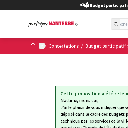
📢🗳️ Budget participati
Accueil
Menu principal
/
Concertations
/
Budget participatif 
Cette proposition a été reten
Madame, monsieur,
J’ai le plaisir de vous indiquer qu
déposé dans le cadre des budgets pa
technique par les services de la vi
quartier du Chemin de l'Île du 9 av