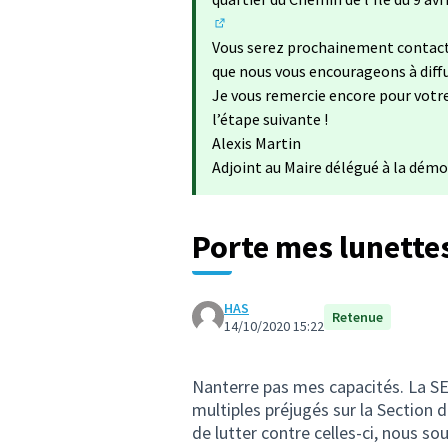
(S'ouvre dans un nouvel onglet)
Vous serez prochainement contacté 
que nous vous encourageons à diffus
Je vous remercie encore pour votr
l’étape suivante !
Alexis Martin
Adjoint au Maire délégué à la démo
Porte mes lunette
HAS
Retenue
14/10/2020 15:22
Nanterre pas mes capacités. La SEG
multiples préjugés sur la Section
de lutter contre celles-ci, nous 