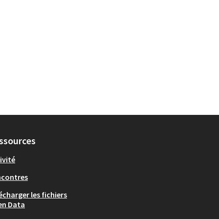
ssources
ivité
ncontres
écharger les fichiers
en Data