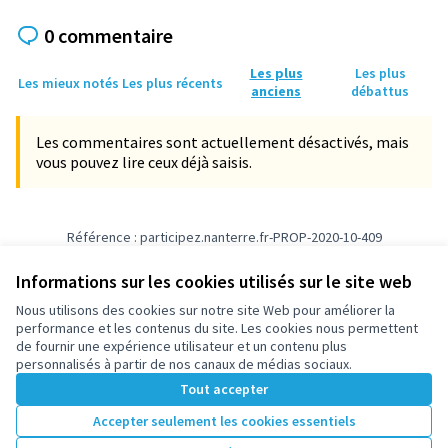
0 commentaire
Les plus
Les plus
Les mieux notés
Les plus récents
anciens
débattus
Les commentaires sont actuellement désactivés, mais
vous pouvez lire ceux déjà saisis.
Référence : participez.nanterre.fr-PROP-2020-10-409
Vérifiez l'empreinte numérique
Informations sur les cookies utilisés sur le site web
Nous utilisons des cookies sur notre site Web pour améliorer la
Conditions d'utilisation
performance et les contenus du site. Les cookies nous permettent
Paramètres des cookies
de fournir une expérience utilisateur et un contenu plus
participez.nanterre.fr sur X
participez.nanterre.fr sur Facebook
participez.nanterre.fr sur Instagram
participez.nanterre.fr sur YouTube
participez.nanterre.fr sur GitHub
personnalisés à partir de nos canaux de médias sociaux.
(Lien externe)
(Lien externe)
(Lien externe)
(Lien externe)
(Lien externe)
Tout accepter
Accepter seulement les cookies essentiels
Licence Cre
(Lien extern