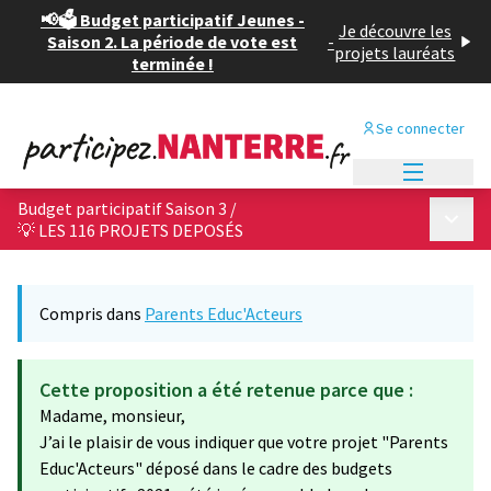
📢🗳️ Budget participatif Jeunes -
Je découvre les
Saison 2. La période de vote est
-
projets lauréats
terminée !
Se connecter
Menu princi
Budget participatif Saison 3
/
Menu p
💡 LES 116 PROJETS DEPOSÉS
Compris dans
Parents Educ'Acteurs
Cette proposition a été retenue parce que :
Madame, monsieur,
J’ai le plaisir de vous indiquer que votre projet "Parents
Educ'Acteurs" déposé dans le cadre des budgets