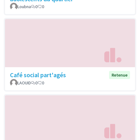
Loubna
0
0
Café social part'agés
Retenue
LAOUID
0
0