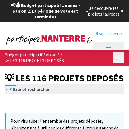
📢🗳️ Budget participatif Jeunes -
Je découvre les
Saison 2. La période de vote est
-
projets lauréats
terminée !
Se connecter
Menu princi
Budget participatif Saison 3
/
Menu p
💡 LES 116 PROJETS DEPOSÉS
💡 LES 116 PROJETS DEPOSÉS
Filtrer et rechercher
Pour visualiser l'ensemble des projets déposés,
n'hésitez pas à utiliser les différents filtres à gauche de