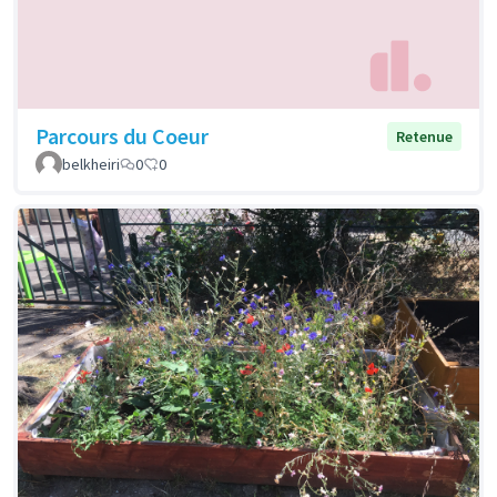
Parcours du Coeur
Retenue
belkheiri
0
0