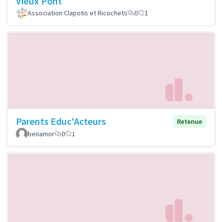
Vieux Pont
Association Clapotis et Ricochets
0
1
Parents Educ'Acteurs
Retenue
benamor
0
1