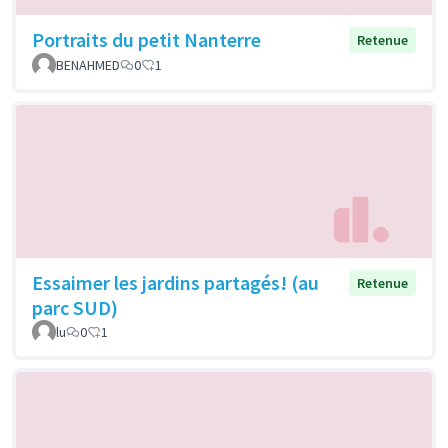
Portraits du petit Nanterre
Retenue
BENAHMED
0
1
Essaimer les jardins partagés! (au
Retenue
parc SUD)
lu
0
1