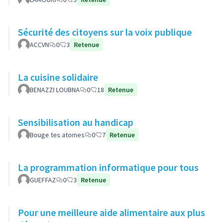
Sécurité des citoyens sur la voix publique
ACCVN
0
3
Retenue
La cuisine solidaire
BENAZZI LOUBNA
0
18
Retenue
Sensibilisation au handicap
Bouge tes atomes
0
7
Retenue
La programmation informatique pour tous
GUEFFAZ
0
3
Retenue
Pour une meilleure aide alimentaire aux plus