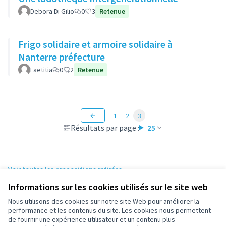
Debora Di Gilio
0
3
Retenue
Frigo solidaire et armoire solidaire à
Nanterre préfecture
Laetitia
0
2
Retenue
1
2
3
Résultats par page :
25
Voir toutes les propositions retirées
Informations sur les cookies utilisés sur le site web
Nous utilisons des cookies sur notre site Web pour améliorer la
Conditions d'utilisation
performance et les contenus du site. Les cookies nous permettent
Paramètres des cookies
de fournir une expérience utilisateur et un contenu plus
participez.nanterre.fr sur X
participez.nanterre.fr sur Facebook
participez.nanterre.fr sur Instagram
participez.nanterre.fr sur YouTube
participez.nanterre.fr sur GitHub