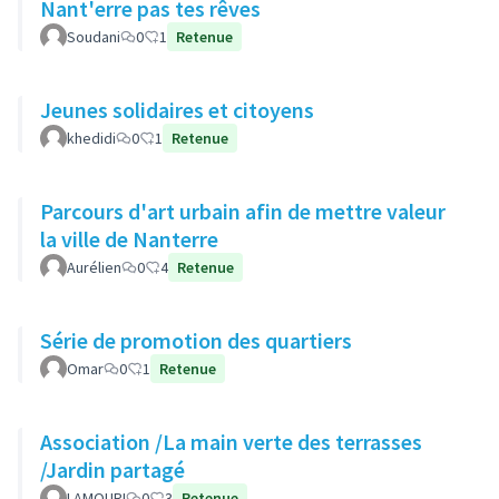
Nant'erre pas tes rêves
Soudani
0
1
Retenue
Jeunes solidaires et citoyens
khedidi
0
1
Retenue
Parcours d'art urbain afin de mettre valeur
la ville de Nanterre
Aurélien
0
4
Retenue
Série de promotion des quartiers
Omar
0
1
Retenue
Association /La main verte des terrasses
/Jardin partagé
LAMOURI
0
3
Retenue