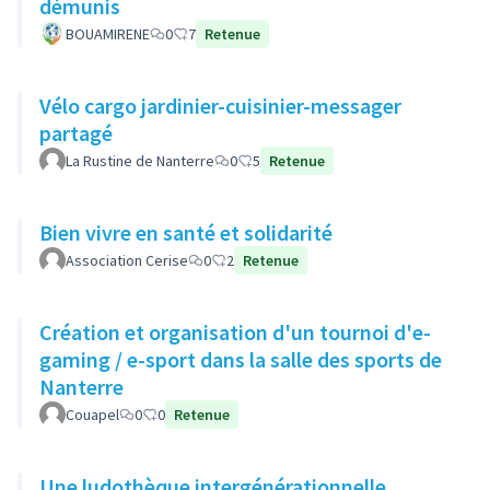
démunis
BOUAMIRENE
0
7
Retenue
Vélo cargo jardinier-cuisinier-messager
partagé
La Rustine de Nanterre
0
5
Retenue
Bien vivre en santé et solidarité
Association Cerise
0
2
Retenue
Création et organisation d'un tournoi d'e-
gaming / e-sport dans la salle des sports de
Nanterre
Couapel
0
0
Retenue
Une ludothèque intergénérationnelle