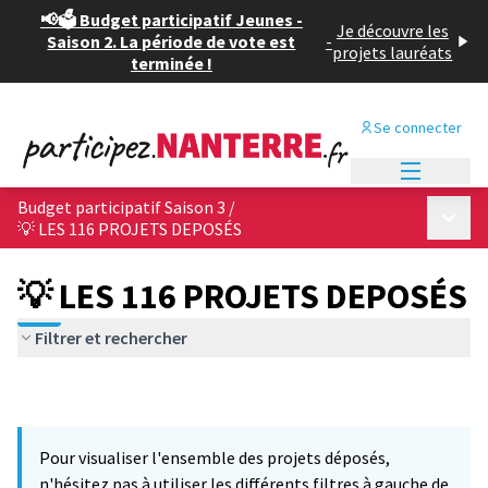
📢🗳️ Budget participatif Jeunes -
Je découvre les
Saison 2. La période de vote est
-
projets lauréats
terminée !
Se connecter
Menu princi
Budget participatif Saison 3
/
Menu p
💡 LES 116 PROJETS DEPOSÉS
💡 LES 116 PROJETS DEPOSÉS
Filtrer et rechercher
Pour visualiser l'ensemble des projets déposés,
n'hésitez pas à utiliser les différents filtres à gauche de