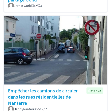
Jardin Gorki
2
5
Empêcher les camions de circuler
Retenue
dans les rues résidentielles de
Nanterre
HappyNanterre
1
7