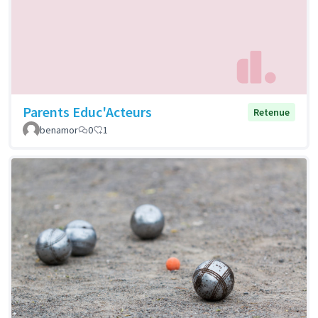
Parents Educ'Acteurs
Retenue
benamor
0
1