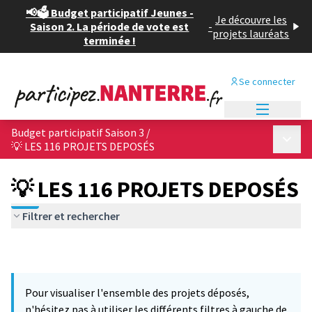
📢🗳️ Budget participatif Jeunes -
Je découvre les
Saison 2. La période de vote est
-
projets lauréats
terminée !
Se connecter
Menu princi
Budget participatif Saison 3
/
Menu p
💡 LES 116 PROJETS DEPOSÉS
💡 LES 116 PROJETS DEPOSÉS
Filtrer et rechercher
Pour visualiser l'ensemble des projets déposés,
n'hésitez pas à utiliser les différents filtres à gauche de