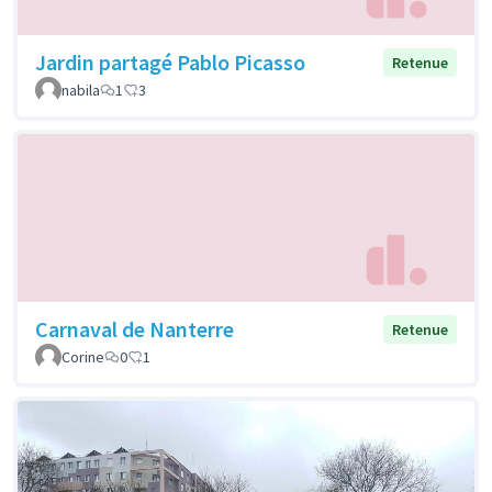
Jardin partagé Pablo Picasso
Retenue
nabila
1
3
Carnaval de Nanterre
Retenue
Corine
0
1