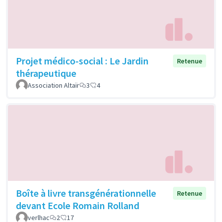
Projet médico-social : Le Jardin
Retenue
thérapeutique
Association Altaïr
3
4
Boîte à livre transgénérationnelle
Retenue
devant Ecole Romain Rolland
verlhac
2
17