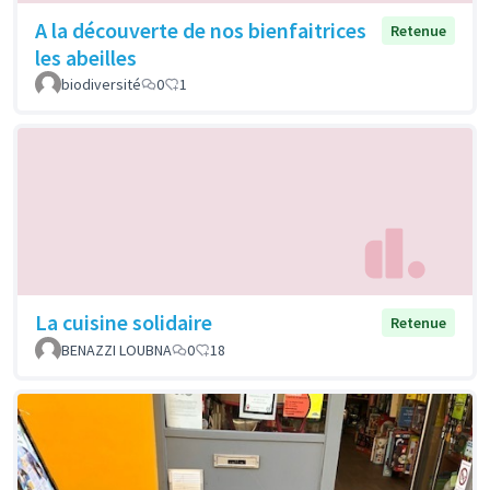
A la découverte de nos bienfaitrices
Retenue
les abeilles
biodiversité
0
1
La cuisine solidaire
Retenue
BENAZZI LOUBNA
0
18