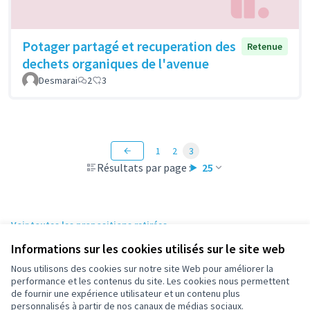
Potager partagé et recuperation des
Retenue
dechets organiques de l'avenue
Desmarai
2
3
1
2
3
Résultats par page :
25
Voir toutes les propositions retirées
Informations sur les cookies utilisés sur le site web
Nous utilisons des cookies sur notre site Web pour améliorer la
Conditions d'utilisation
performance et les contenus du site. Les cookies nous permettent
Paramètres des cookies
de fournir une expérience utilisateur et un contenu plus
participez.nanterre.fr sur X
participez.nanterre.fr sur Facebook
participez.nanterre.fr sur Instagram
participez.nanterre.fr sur YouTube
participez.nanterre.fr sur GitHub
personnalisés à partir de nos canaux de médias sociaux.