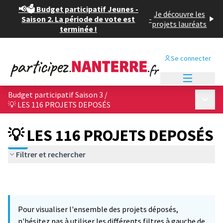
📢🗳️ Budget participatif Jeunes -
Je découvre les
Saison 2. La période de vote est
-
projets lauréats
terminée !
Se connecter
Menu princi
Budget participatif Saison 3
/
Menu p
💡 LES 116 PROJETS DEPOSÉS
💡 LES 116 PROJETS DEPOSÉS
Filtrer et rechercher
Pour visualiser l'ensemble des projets déposés,
n'hésitez pas à utiliser les différents filtres à gauche de