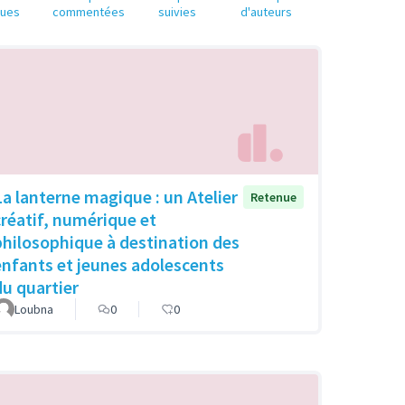
nues
commentées
suivies
d'auteurs
La lanterne magique : un Atelier
Retenue
créatif, numérique et
philosophique à destination des
enfants et jeunes adolescents
du quartier
Loubna
0
0