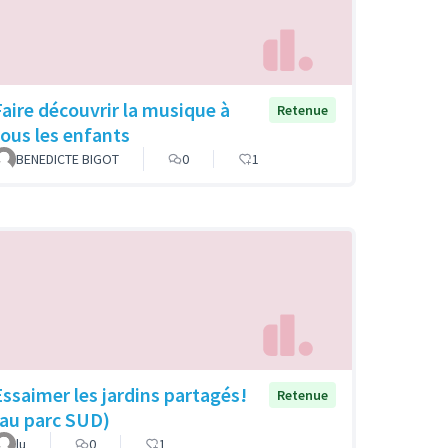
Faire découvrir la musique à
Retenue
tous les enfants
BENEDICTE BIGOT
0
1
Essaimer les jardins partagés!
Retenue
(au parc SUD)
lu
0
1