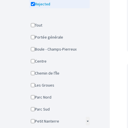
Rejected
Tout
Portée générale
Boule - Champs-Pierreux
Centre
Chemin de l'Île
Les Groues
Parc Nord
Parc Sud
Petit Nanterre