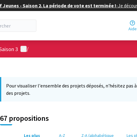
f Jeunes - Saison 2. La période de vote est terminée !
-
Je découv
Aide
Menu utilisateur
Saison 3
/
Pour visualiser l'ensemble des projets déposés, n'hésitez pas à ut
des projets.
67 propositions
Les plus
A-Z
Z-A (alphabétique
Les p