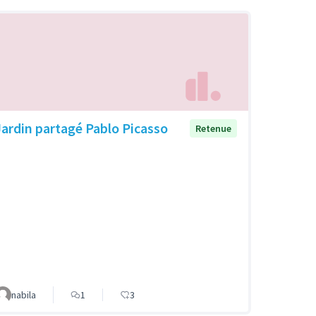
Jardin partagé Pablo Picasso
Retenue
nabila
1
3