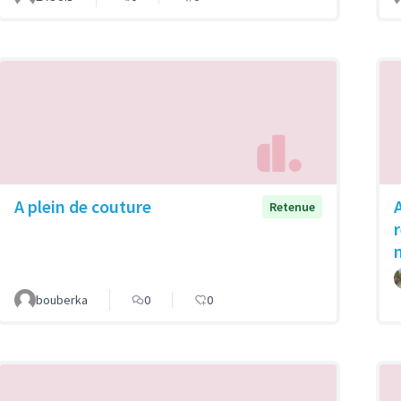
A plein de couture
Retenue
bouberka
0
0