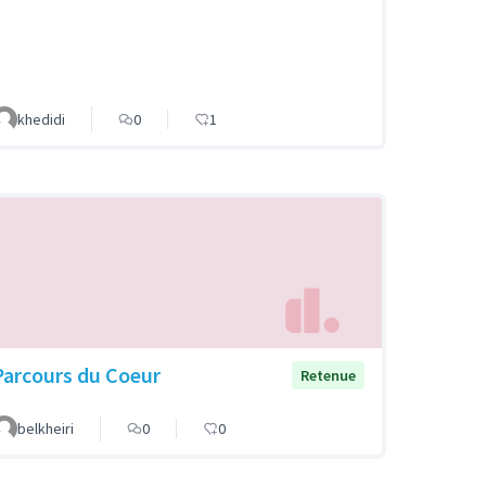
khedidi
0
1
Parcours du Coeur
Retenue
belkheiri
0
0