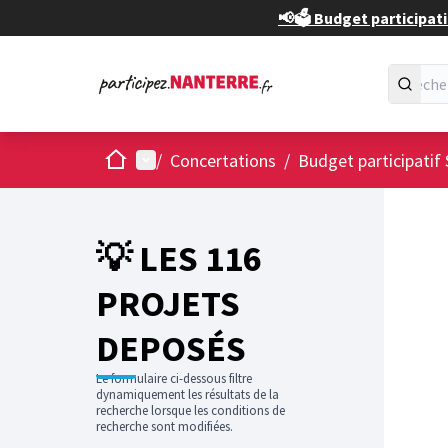
📢🗳️ Budget participati
Accueil
Menu principal
/
Concertations
/
Budget participatif 
💡 LES 116
PROJETS
DEPOSÉS
Le formulaire ci-dessous filtre
dynamiquement les résultats de la
recherche lorsque les conditions de
recherche sont modifiées.