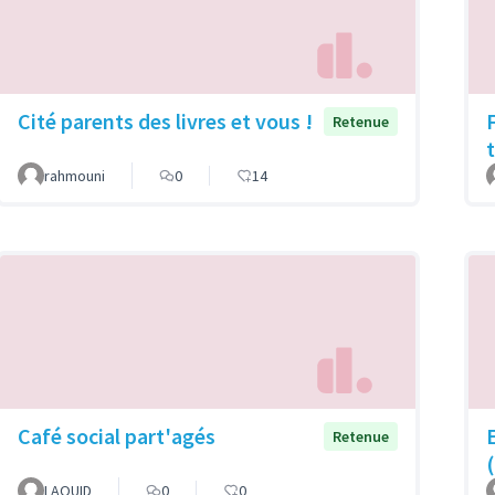
Cité parents des livres et vous !
Retenue
rahmouni
0
14
Café social part'agés
Retenue
LAOUID
0
0