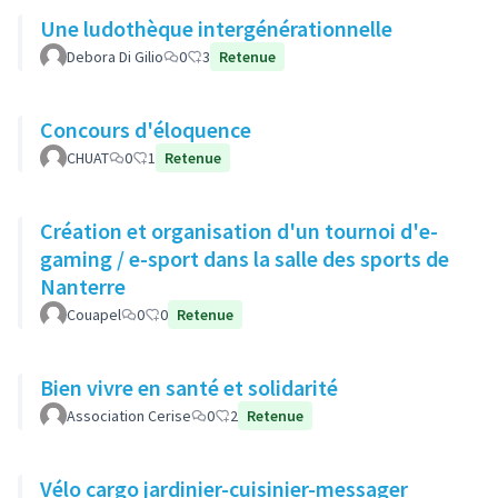
Une ludothèque intergénérationnelle
Debora Di Gilio
0
3
Retenue
Concours d'éloquence
CHUAT
0
1
Retenue
Création et organisation d'un tournoi d'e-
gaming / e-sport dans la salle des sports de
Nanterre
Couapel
0
0
Retenue
Bien vivre en santé et solidarité
Association Cerise
0
2
Retenue
Vélo cargo jardinier-cuisinier-messager