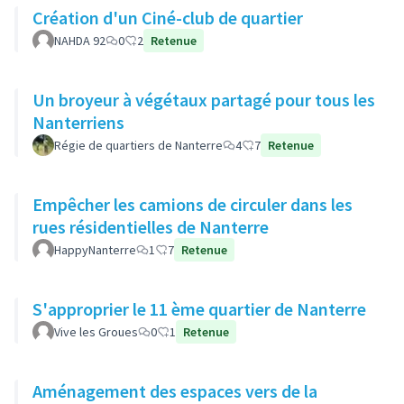
Création d'un Ciné-club de quartier
NAHDA 92
0
2
Retenue
Un broyeur à végétaux partagé pour tous les
Nanterriens
Régie de quartiers de Nanterre
4
7
Retenue
Empêcher les camions de circuler dans les
rues résidentielles de Nanterre
HappyNanterre
1
7
Retenue
S'approprier le 11 ème quartier de Nanterre
Vive les Groues
0
1
Retenue
Aménagement des espaces vers de la