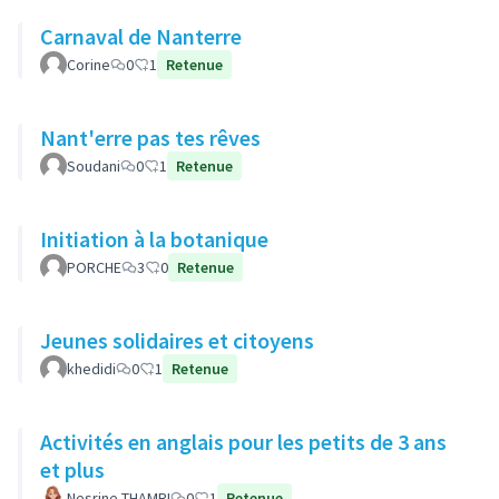
Carnaval de Nanterre
Corine
0
1
Retenue
Nant'erre pas tes rêves
Soudani
0
1
Retenue
Initiation à la botanique
PORCHE
3
0
Retenue
Jeunes solidaires et citoyens
khedidi
0
1
Retenue
Activités en anglais pour les petits de 3 ans
et plus
Nesrine THAMRI
0
1
Retenue