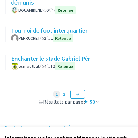
démunis
BOUAMIRENE
0
7
Retenue
Tournoi de foot interquartier
PERRUCHET
2
2
Retenue
Enchanter le stade Gabriel Péri
esnfootball
4
12
Retenue
1
2
Résultats par page :
50
Voir toutes les propositions retirées
Informations sur les cookies utilisés sur le site web