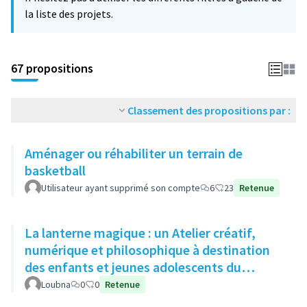
la liste des projets.
67 propositions
Classement des propositions par :
Aménager ou réhabiliter un terrain de
basketball
Utilisateur ayant supprimé son compte
6
23
Retenue
La lanterne magique : un Atelier créatif,
numérique et philosophique à destination
des enfants et jeunes adolescents du
quartier
Loubna
0
0
Retenue