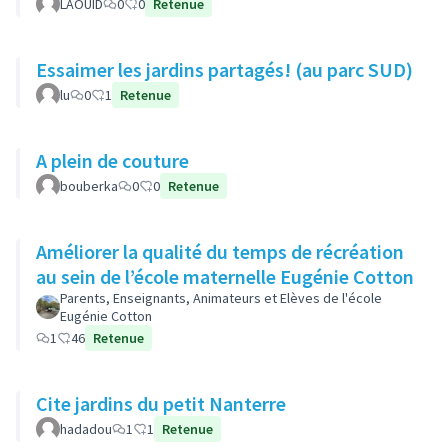
LAOUID
0
0
Retenue
Essaimer les jardins partagés! (au parc SUD)
lu
0
1
Retenue
A plein de couture
bouberka
0
0
Retenue
Améliorer la qualité du temps de récréation
au sein de l’école maternelle Eugénie Cotton
Parents, Enseignants, Animateurs et Elèves de l'école
Eugénie Cotton
1
46
Retenue
Cite jardins du petit Nanterre
hadadou
1
1
Retenue