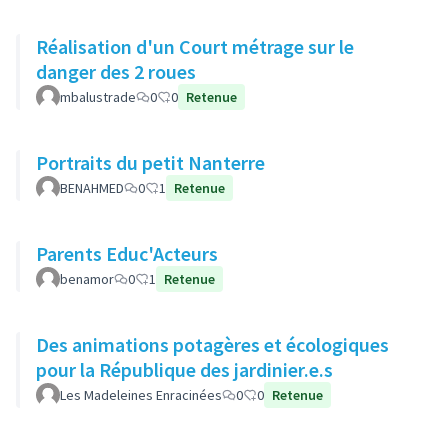
Réalisation d'un Court métrage sur le
danger des 2 roues
mbalustrade
0
0
Retenue
Portraits du petit Nanterre
BENAHMED
0
1
Retenue
Parents Educ'Acteurs
benamor
0
1
Retenue
Des animations potagères et écologiques
pour la République des jardinier.e.s
Les Madeleines Enracinées
0
0
Retenue