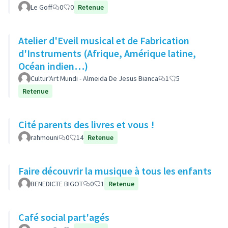
Le Goff
0
0
Retenue
Atelier d'Eveil musical et de Fabrication
d'Instruments (Afrique, Amérique latine,
Océan indien…)
Cultur'Art Mundi - Almeida De Jesus Bianca
1
5
Retenue
Cité parents des livres et vous !
rahmouni
0
14
Retenue
Faire découvrir la musique à tous les enfants
BENEDICTE BIGOT
0
1
Retenue
Café social part'agés