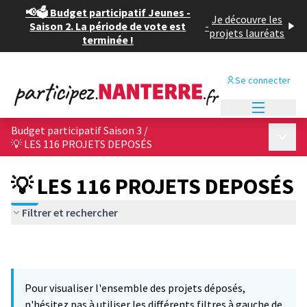
📢🗳️ Budget participatif Jeunes -
Je découvre les
Saison 2. La période de vote est
-
projets lauréats
terminée !
Se connecter
Menu princi
Budget participatif Saison 3
/
Menu p
💡 LES 116 PROJETS DEPOSÉS
💡 LES 116 PROJETS DEPOSÉS
Filtrer et rechercher
Pour visualiser l'ensemble des projets déposés,
n'hésitez pas à utiliser les différents filtres à gauche de