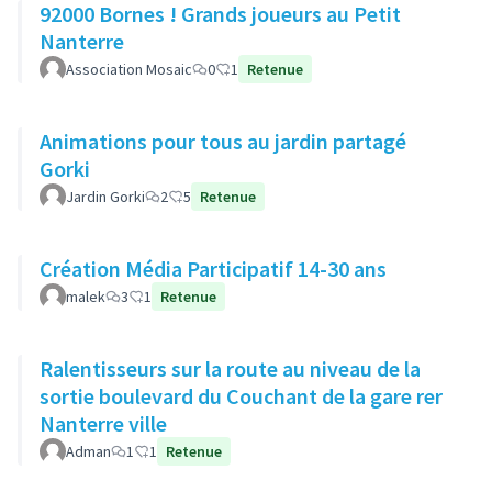
92000 Bornes ! Grands joueurs au Petit
Nanterre
Association Mosaic
0
1
Retenue
Animations pour tous au jardin partagé
Gorki
Jardin Gorki
2
5
Retenue
Création Média Participatif 14-30 ans
malek
3
1
Retenue
Ralentisseurs sur la route au niveau de la
sortie boulevard du Couchant de la gare rer
Nanterre ville
Adman
1
1
Retenue