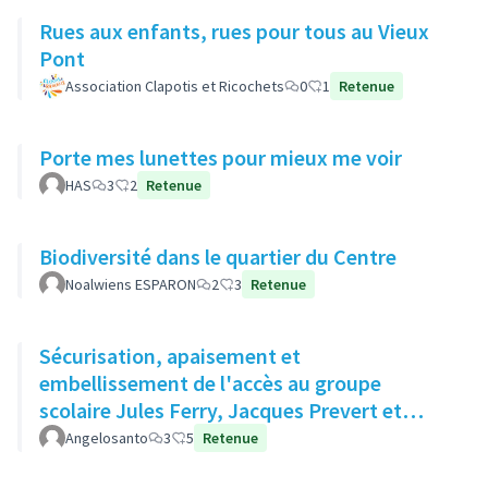
Rues aux enfants, rues pour tous au Vieux
Pont
Association Clapotis et Ricochets
0
1
Retenue
Porte mes lunettes pour mieux me voir
HAS
3
2
Retenue
Biodiversité dans le quartier du Centre
Noalwiens ESPARON
2
3
Retenue
Sécurisation, apaisement et
embellissement de l'accès au groupe
scolaire Jules Ferry, Jacques Prevert et
Moulin des Gibets
Angelosanto
3
5
Retenue