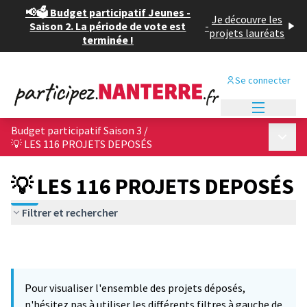
📢🗳️ Budget participatif Jeunes -
Je découvre les
Saison 2. La période de vote est
-
projets lauréats
terminée !
Se connecter
Menu princi
Budget participatif Saison 3
/
Menu p
💡 LES 116 PROJETS DEPOSÉS
💡 LES 116 PROJETS DEPOSÉS
Filtrer et rechercher
Pour visualiser l'ensemble des projets déposés,
n'hésitez pas à utiliser les différents filtres à gauche de