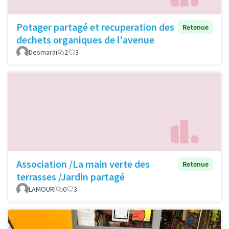
Potager partagé et recuperation des
Retenue
dechets organiques de l'avenue
Desmarai
2
3
Association /La main verte des
Retenue
terrasses /Jardin partagé
LAMOURI
0
3