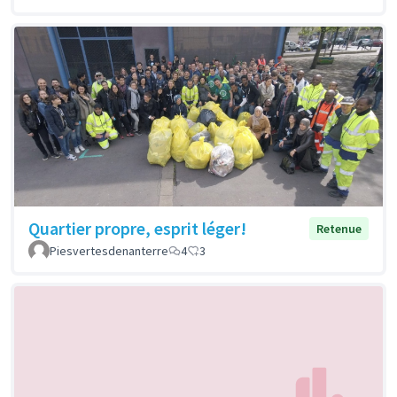
Quartier propre, esprit léger!
Retenue
Piesvertesdenanterre
4
3