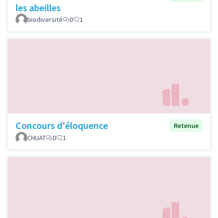
les abeilles
biodiversité
0
1
Concours d'éloquence
Retenue
CHUAT
0
1