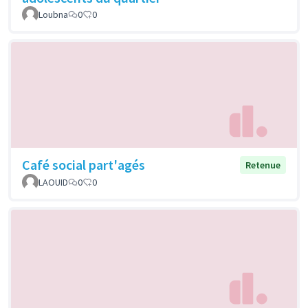
Loubna
0
0
Café social part'agés
Retenue
LAOUID
0
0