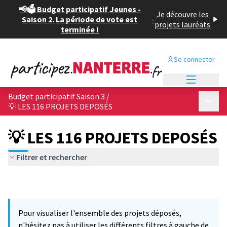
📢🗳️ Budget participatif Jeunes -
Je découvre les
Saison 2. La période de vote est
-
projets lauréats
terminée !
Se connecter
Menu princi
Budget participatif Saison 3
/
Menu p
💡 LES 116 PROJETS DEPOSÉS
💡 LES 116 PROJETS DEPOSÉS
Filtrer et rechercher
Pour visualiser l'ensemble des projets déposés,
n'hésitez pas à utiliser les différents filtres à gauche de