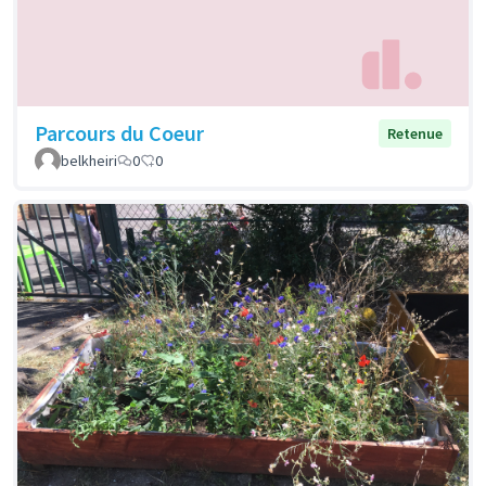
Parcours du Coeur
Retenue
belkheiri
0
0