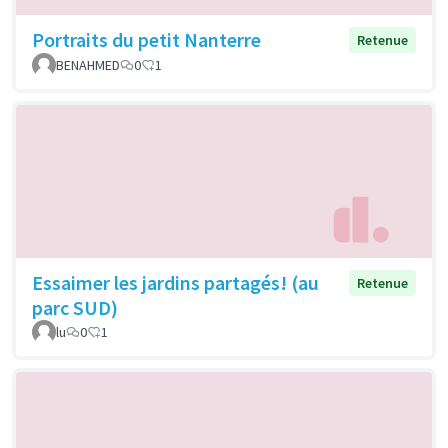
Portraits du petit Nanterre
Retenue
BENAHMED
0
1
Essaimer les jardins partagés! (au
Retenue
parc SUD)
lu
0
1