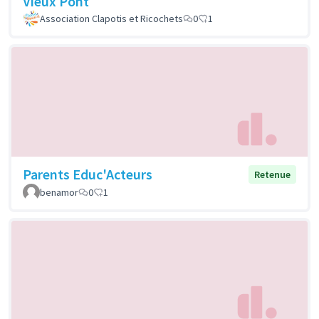
Vieux Pont
Association Clapotis et Ricochets
0
1
Parents Educ'Acteurs
Retenue
benamor
0
1