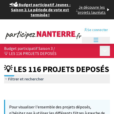
📢🗳️ Budget participatif Jeunes -
Je découvre les
Saison 2. La période de vote est
-
projets lauréats
terminée !
Se connecter
Menu princi
Budget participatif Saison 3
/
Menu p
💡 LES 116 PROJETS DEPOSÉS
💡 LES 116 PROJETS DEPOSÉS
Filtrer et rechercher
Pour visualiser l'ensemble des projets déposés,
n'hésitez pas à utiliser les différents filtres à gauche de