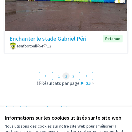
Enchanter le stade Gabriel Péri
Retenue
esnfootball
4
12
1
2
3
Résultats par page :
25
Voir toutes les propositions retirées
Informations sur les cookies utilisés sur le site web
Nous utilisons des cookies sur notre site Web pour améliorer la
Conditions d'utilisation
performance et les contenus du site. Les cookies nous permettent