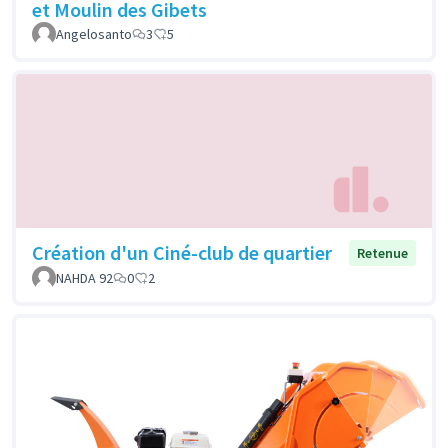
et Moulin des Gibets
Angelosanto
3
5
Création d'un Ciné-club de quartier
Retenue
NAHDA 92
0
2