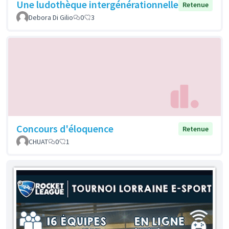
Une ludothèque intergénérationnelle
Retenue
Debora Di Gilio
0
3
Concours d'éloquence
Retenue
CHUAT
0
1