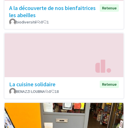
A la découverte de nos bienfaitrices
Retenue
les abeilles
biodiversité
0
1
La cuisine solidaire
Retenue
BENAZZI LOUBNA
0
18