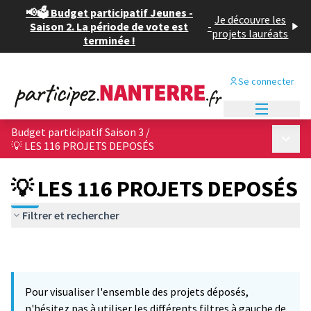
📢🗳️ Budget participatif Jeunes -
Je découvre les
Saison 2. La période de vote est
-
projets lauréats
terminée !
Se connecter
Menu princi
Budget participatif Saison 3
/
Menu p
💡 LES 116 PROJETS DEPOSÉS
💡 LES 116 PROJETS DEPOSÉS
Filtrer et rechercher
Pour visualiser l'ensemble des projets déposés,
n'hésitez pas à utiliser les différents filtres à gauche de