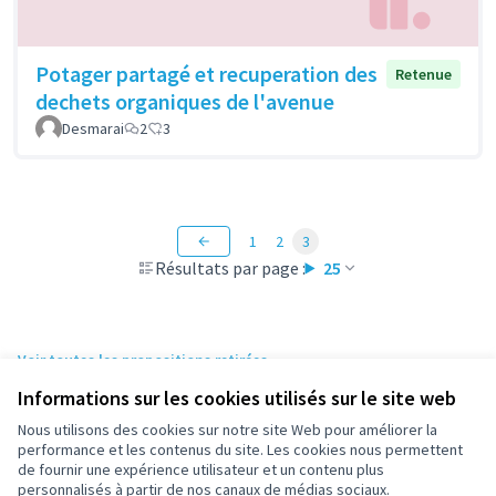
Potager partagé et recuperation des
Retenue
dechets organiques de l'avenue
Desmarai
2
3
1
2
3
Résultats par page :
25
Voir toutes les propositions retirées
Informations sur les cookies utilisés sur le site web
Nous utilisons des cookies sur notre site Web pour améliorer la
Conditions d'utilisation
performance et les contenus du site. Les cookies nous permettent
Paramètres des cookies
de fournir une expérience utilisateur et un contenu plus
participez.nanterre.fr sur X
participez.nanterre.fr sur Facebook
participez.nanterre.fr sur Instagram
participez.nanterre.fr sur YouTube
participez.nanterre.fr sur GitHub
personnalisés à partir de nos canaux de médias sociaux.