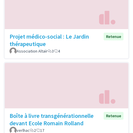
Projet médico-social : Le Jardin
Retenue
thérapeutique
Association Altaïr
3
4
Boîte à livre transgénérationnelle
Retenue
devant Ecole Romain Rolland
verlhac
2
17