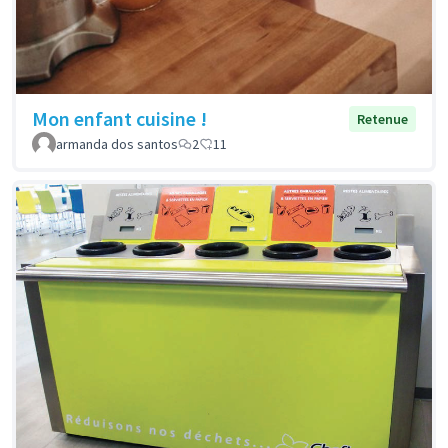
Mon enfant cuisine !
Retenue
armanda dos santos
2
11