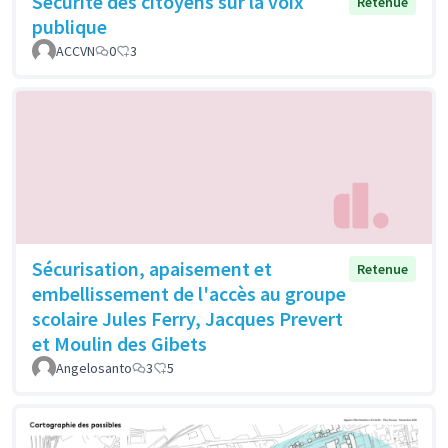
Sécurité des citoyens sur la voix
Retenue
publique
ACCVN
0
3
Sécurisation, apaisement et
Retenue
embellissement de l'accès au groupe
scolaire Jules Ferry, Jacques Prevert
et Moulin des Gibets
Angelosanto
3
5