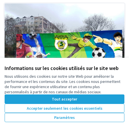
Informations sur les cookies utilisés sur le site web
Nous utilisons des cookies sur notre site Web pour améliorer la
performance et les contenus du site. Les cookies nous permettent
de fournir une expérience utilisateur et un contenu plus
personnalisés à partir de nos canaux de médias sociaux.
Tout accepter
Enchanter le stade Gabriel Péri
Retenue
esnfootball
4
12
Accepter seulement les cookies essentiels
Paramètres