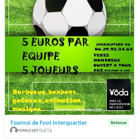
Tournoi de foot interquartier
Retenue
PERRUCHET
2
2