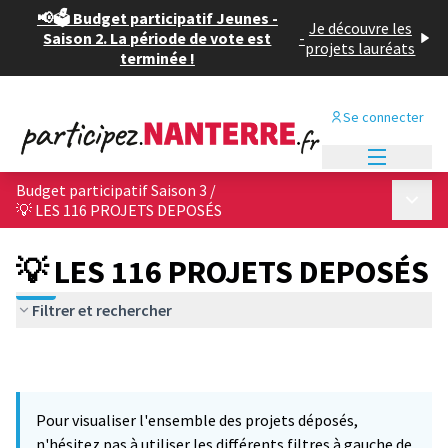
📢🗳️ Budget participatif Jeunes -
Je découvre les
Saison 2. La période de vote est
-
projets lauréats
terminée !
Se connecter
Menu princi
Budget participatif Saison 3
/
Menu p
💡 LES 116 PROJETS DEPOSÉS
💡 LES 116 PROJETS DEPOSÉS
Filtrer et rechercher
Pour visualiser l'ensemble des projets déposés,
n'hésitez pas à utiliser les différents filtres à gauche de