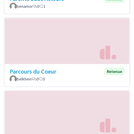
benamor
0
1
Parcours du Coeur
Retenue
belkheiri
0
0